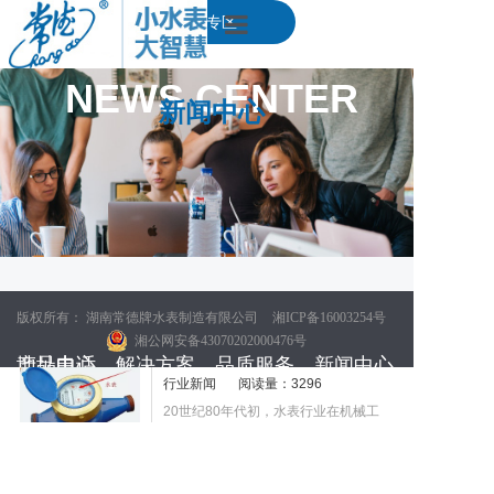
简体中文
English
下载专区
|
首页
NEWS CENTER
新闻中心
产品中心
解决方案
品质服务
新闻中心
版权所有： 湖南常德牌水表制造有限公司
湘ICP备16003254号
关于我们
水表的历史起源
2023-11-07
湘公网安备43070202000476号
产品中心
地址电话
解决方案
品质服务
新闻中心
湖南省水计量信息工程技术研究中心
行业新闻
阅读量：3296
20世纪80年代初，水表行业在机械工
智能水表
湖南省常德岗中西路9号 常德牌水表智能科技产业园
智慧水务
联系我们
公司动态
业部上海市工业自动化仪表研究...
机械水表
服务热线：400-003-3800
预付系统
营销网络
行业新闻
查看全文